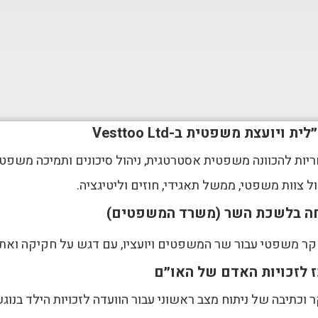
ת ויועצת משפטית ב-Vesttoo Ltd
יות להכוונה משפטית אסטרטגית, ניהול סיכונים ותמיכה משפטי
ול צוות משפטי, ממשל תאגידי, חוזים וליטיגציה.
ה בלשכת השר (משרד המשפטים)
ר משפטי עבור שר המשפטים ויועציו, עם דגש על חקיקה ואתי
 לזכויות האדם של האו״ם
 וכתיבה של ניתוח מצב ראשוני עבור הוועדה לזכויות הילד בנוג