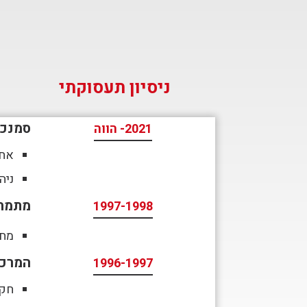
ניסיון תעסוקתי
סמנכ״לי
2021- הווה
אחר
ניה
מתמח
1997-1998
מחק
המרכז
1996-1997
חקר