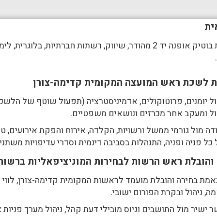
ית
פתיחת בוטיק אופנה יד 2 מהודר, שיווק, רשתות חברתיות, בל
 לשכת ראש המועצה המקומית קדימה-צורן
ול יומנים, פרוטוקולים, אדמיניסטרציה (תפעול שוטף של הלשכה
ול ומעקב אחר מכרזים ונושאים משפטיים.
דה מול גורמי ממשל ורשויות, הקלדה, אירוח והפקת אירועים, טי
כל פניה ופניה, התנהלות בסביבה דינמית וסדרי עדיפויות משתני
 והובלת ראש הרשות לבחירות המוניציפאליות ברשות
מת בחירה והובלת מועמד לראשות המקומית קדימה-צורן, לווי צ
ה, ניהול ובקרת הפורום ישובי.
 ישיר מול התושבים וגיוס מובילי דעת קהל, ניהול מערך פניות צ