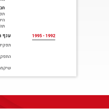
חבר
תפק
היק
תהל
ענף ה
1992 - 1995
תפקיד:
התפקיד כל
שיקמה 