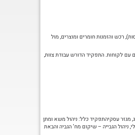
ת), רכש והזמנות חומרים ומוצרים, מול
 עם לקוחות. התפקיד הדורש עבודת צוות,
י (L&P) מנהלת מחלקת ליסינג, מגזר עסקיהתפקיד כלל: ניהול משא ומתן
י, ניהול הגבייה – שיקום מח' הגביה והבאת