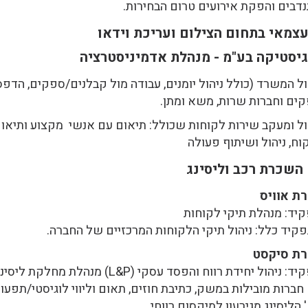
דבים והפקת אירועים טרום הבחירות.
צמאי בתחום הצילום ועריכת וידאו
גיסטיקה בע"מ - מנהלת אדמיניסטרציה
ול המשרד (כולל ניהול יומנים, עבודה מול קבלנים/ספקים, הדפסו
ים וחברות שרות, משא ומתן.
ול ומעקב שירות לקוחות שכולל: תיאום עם אנשי מקצוע ותיאום
וח, ניהול ושיתוף פעולה
השכרת רכב וליסינג
ת אוויס
יד: מנהלת תיקי לקוחות
קיד כלל: ניהול תיקי הלקוחות המרכזיים של החברה.
רת סיקסט
תפקיד: ניהול יחידת רווח והפסד עסק
חברות מובילות במשק, כתיבת חוזים, תאום וליווי לוגיסטי/תפעול
 הליסינג מגירעון למיקסום רווחי.