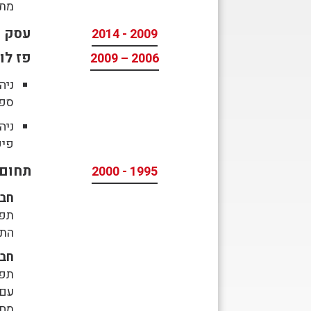
מתנ
עסק ע
2009 - 2014
פז לו
2006 – 2009
ניה
ספק
ניה
פיק
תחום 
1995 - 2000
חבר
תפק
התפ
חב
עם 
מח'